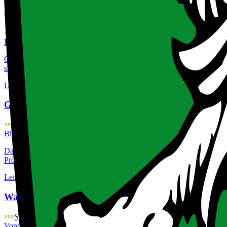
Start!Klar
SFG - Steirische Wirtschaftsförderungsgesellschaft
Bis zu
30.000
€
Von:
1.9.2024
|
Bis:
30.6.2027
Gefördert werden Gründungsprojekte durch Zuschüsse für Beratungsle
sind. Voraussetzung ist, dass die Produkte, Dienstleistungen oder Ve
Leistungen
:
Beratung und Know-how, Finanzielle Unterstützung, Grün
Green!Invest
SFG - Steirische Wirtschaftsförderungsgesellschaft
Bis:
30.6.2027
Das Programm unterstützt kleine und mittlere Unternehmen (KMU) in 
Produktions- und produktionsnahe Dienstleistungsbetriebe bei der Err
Leistungen
:
Finanzielle Unterstützung, Zuschuss
Wachstums!Schritt
SFG - Steirische Wirtschaftsförderungsgesellschaft
Von:
1.1.2021
|
Bis:
30.6.2027