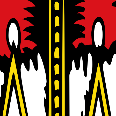
eyr
und
AVL
sowie des
Green Tech Valley
, einem der führenden Clea
des unterstützen technologieorientierte Unternehmen in allen Wachst