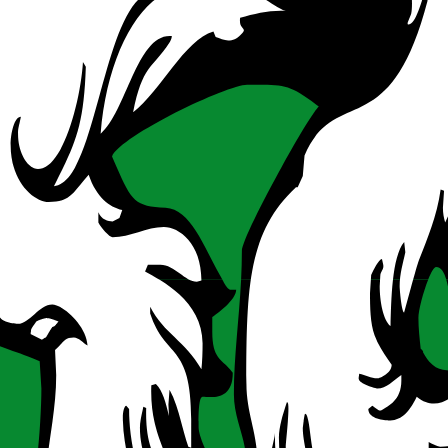
ßnahmen für Beschäftigte und Unternehmer aus dem Bau- und Baunebe
ranche sowie Kurzzeitarbeitslose mit Wiedereinstellungszusage. Vorau
 Unterstützung, Weiterbildungen und Training, Zuschuss
ustriell-gewerblichen Sektor sowie wirtschaftsnahe Dienstleister bei
haftliches Eigenkapital. Voraussetzung sind ein Sitz in der Steiermark, 
und Mentoring, Finanzielle Unterstützung