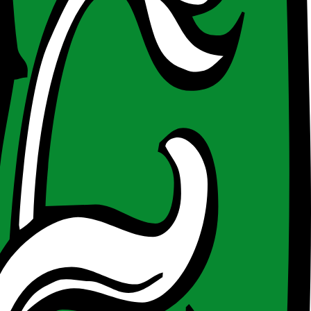
tal-Unternehmen. Gefördert werden Projekte, die die wirtschaftlichen,
stumspotenzial und weitestgehend abgeschlossenem Prototyp.
und Vertrieb, Wachstums-Unterstützung, Zuschuss
uen Produkten, Dienstleistungen und Geschäftsmodellen. Es werden
 sowie unternehmensbezogene Dienstleister.