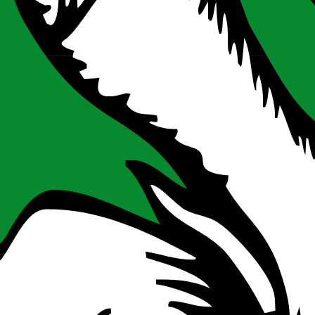
ie produktionsnahe Dienstleister bei Investitionen in digitale und gr
. Voraussetzung ist ein Mindestprojektvolumen von € 300.000 sowie d
er Kooperationsprojekte im Bereich der experimentellen Entwicklung)
Zielgruppe sind kleine und mittlere Unternehmen (KMU) in der Steier
erer Phase
er als 50 Mio. € Umsatz