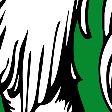
istungen und Investitionen. Zielgruppe sind innovative KMU in der St
rfahren neu sind oder eine wesentliche Verbesserung darstellen und ein
dungsberatung, Investitions- und Sachleistungen, Rechtsberatung, Z
ausgewählten steirischen Regionen bei Investitionen, die den Zielen 
ichtung, Erweiterung oder Diversifizierung von Betriebsstätten. Angebo