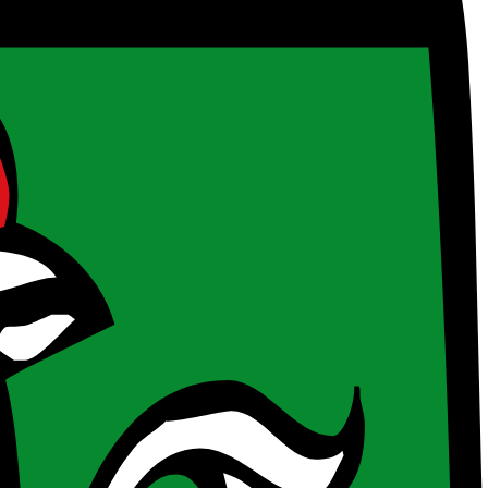
me an internationalen Wettbewerben. Angeboten werden nicht
nsulenten. Der Antrag muss zwingend vor Projektbeginn gestellt
Unterstützung, Wettbewerb, Zuschuss
nie. Gefördert werden ganzheitliche Projekte, die eine Risikoanalyse,
mfassen. Es werden nicht rückzahlbare Zuschüsse vergeben.
aßnahmen im Bereich der nachhaltigen Unternehmensentwicklung.
raussetzung ist die Absolvierung bei zertifizierten