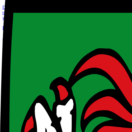
Das Programm unterstützt steirische KMU bei ihren ersten internati
rückzahlbare Zuschüsse. Zielgruppe sind Produktionsbetriebe, unter
werden.
Leistungen
:
Finanzielle Unterstützung, Unterstützung Export und In
Cyber!Sicher
SFG - Steirische Wirtschaftsförderungsgesellschaft
Bis zu
15.000
€
Bis:
30.6.2027
Das Programm unterstützt kleine und mittlere Unternehmen bei Investi
Sensibilisierungsmaßnahmen für Mitarbeiter und die Umsetzung von 
Leistungen
:
Beratung und Know-how, Finanzielle Unterstützung, Inve
Weiter!Bilden
SFG - Steirische Wirtschaftsförderungsgesellschaft
Bis zu
2.500
€
Von:
24.3.2025
|
Bis:
30.6.2027
Das Programm unterstützt steirische kleine und mittlere Unternehm
Gefördert werden Weiterbildungen zu Themen wie Nachhaltigkeitsmana
Bildungseinrichtungen.