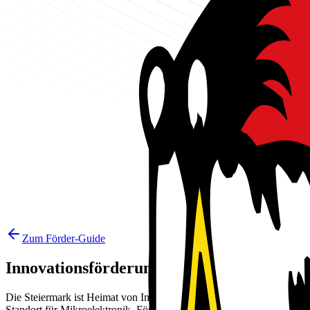
Zum Förder-Guide
Innovationsförderungen Steiermark
Die Steiermark ist Heimat von Industriegrößen wie
Andritz
,
Magna St
Standort für Mikroelektronik. Förderprogramme des
SFG
und des Bun