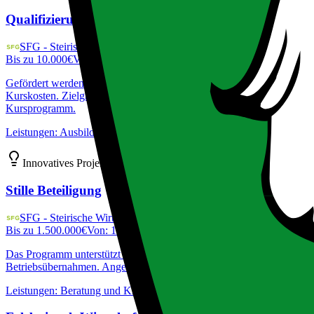
Qualifizierungsoffensive Bau
SFG - Steirische Wirtschaftsförderungsgesellschaft
Bis zu
10.000
€
Von:
26.9.2025
|
Bis:
31.12.2026
Gefördert werden fachspezifische Weiterbildungen und Schulungsma
Kurskosten. Zielgruppe sind kleinste bis große Unternehmen der Baub
Kursprogramm.
Leistungen
:
Ausbildungskosten, Beratung und Know-how, Finanzielle
Innovatives Projekt oder Geschäftsmodell erforderlich
Stille Beteiligung
SFG - Steirische Wirtschaftsförderungsgesellschaft
Bis zu
1.500.000
€
Von:
1.7.2025
|
Bis:
30.6.2027
Das Programm unterstützt etablierte, innovative Unternehmen im ind
Betriebsübernahmen. Angeboten wird eine stille Beteiligung als wirtsc
Leistungen
:
Beratung und Know-how, Beteiligungskapital, Coaching 