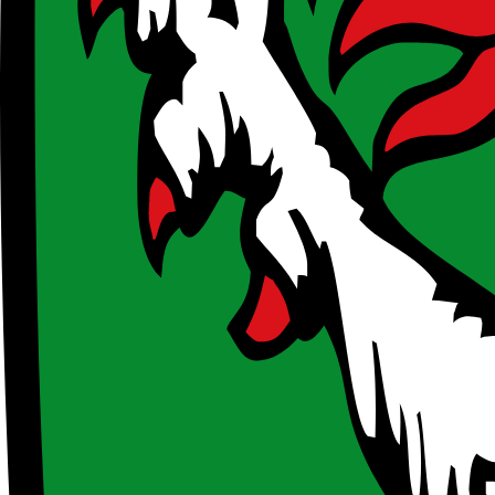
Leistungen
:
Ausbildungskosten, Finanzielle Unterstützung, Zuschuss
Innovatives Projekt oder Geschäftsmodell erforderlich
Start!Klar plus
SFG - Steirische Wirtschaftsförderungsgesellschaft
Bis zu
100.000
€
Von:
26.9.2024
|
Bis:
30.6.2027
Das Programm unterstützt innovative Startups bei der Vorbereitung au
rechtlichen und technologischen Voraussetzungen für die Skalierun
Leistungen
:
Beratung und Know-how, Finanzielle Unterstützung, Net
Ideen!Reich
SFG - Steirische Wirtschaftsförderungsgesellschaft
Bis zu
75.000
€
Bis:
30.6.2027
Das Programm unterstützt kleine und mittlere Unternehmen in der S
Zuschüsse für interne Personalkosten, Sachkosten und externe Berat
Leistungen
:
Finanzielle Unterstützung, Zuschuss, Beratung und Kn