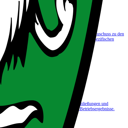
ngewerbe. Angeboten wird ein nicht rückzahlbarer Zuschuss zu den
ssetzung ist die Absolvierung von Kursen aus dem spezifischen
 Wachstumsprojekten, F&E-Vorhaben, Markterschließungen und
ein etabliertes Geschäftsmodell und positive Betriebsergebnisse.