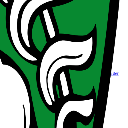
üne Transformation, neue Betriebsstätten, Diversifizierung und
as Erreichen einer Mindestpunktezahl bei der Projektbewertung.
, die bereits eine Förderzusage im FFG-Basisprogramm haben.
mark. Voraussetzung ist die Einreichung und Bewilligung bei der