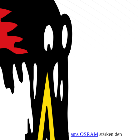
ntech-Cluster Europas.
Infineon
und
ams-OSRAM
stärken den
umsphasen.