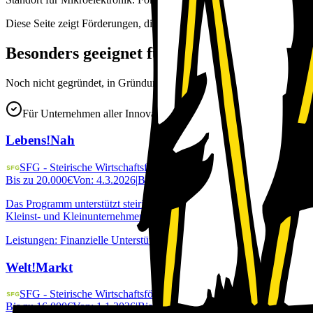
Diese Seite zeigt Förderungen, die speziell für Unternehmen in Steie
Besonders geeignet für Gründer:innen und
Noch nicht gegründet, in Gründung oder jünger als 1 Jahr bzw. weni
Für Unternehmen aller Innovationsstufen
Lebens!Nah
SFG - Steirische Wirtschaftsförderungsgesellschaft
Bis zu
20.000
€
Von:
4.3.2026
|
Bis:
30.6.2027
Das Programm unterstützt steirische Nahversorgungsbetriebe bei Inve
Kleinst- und Kleinunternehmen aus Handel, Gewerbe, Handwerk und Di
Leistungen
:
Finanzielle Unterstützung, Zuschuss
Welt!Markt
SFG - Steirische Wirtschaftsförderungsgesellschaft
Bis zu
16.000
€
Von:
1.1.2026
|
Bis:
30.6.2027