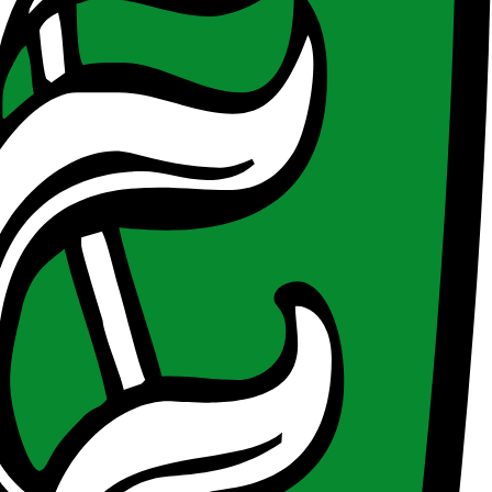
eiermark, die vor der Gründung stehen oder maximal fünf Jahre alt
 klares Wachstumspotenzial aufweisen.
uschuss
des Europäischen Green Deals entsprechen. Gefördert werden
ten werden Zuschüsse für materielle und immaterielle Investitionen.