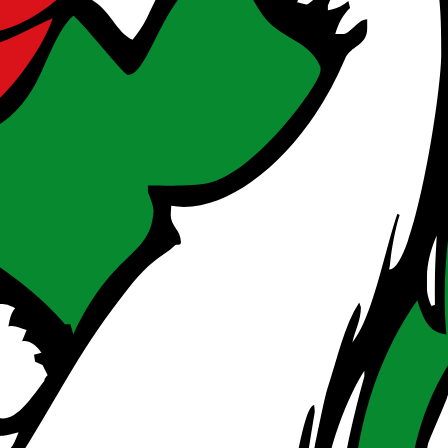
f ihre erste Finanzierungsrunde mit Business Angels oder Venture-Capi
gsphase schaffen. Zielgruppe sind kleine Unternehmen mit hohem Wach
zwerk und Partnerschaften, Rechtsberatung, Unterstützung Marketing 
teiermark bei der Entwicklung und Umsetzung von Innovationen wie ne
ungen angeboten. Zielgruppe sind Produktions- und Handwerksbetriebe
ow-how