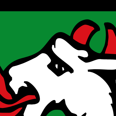
onalen Messeauftritten, Markterschließungsmaßnahmen und der Teilnah
nehmensbezogene Dienstleister sowie Architekturbüros und Ingenieurko
ternationalisierung, Unterstützung Marketing und Vertrieb, Wachstums-
tionen in ihre IT-Sicherheit sowie bei der Umsetzung der NIS-2-Richtli
Empfehlungen wie Beratungen oder Hard- und Softwareinvestitionen u
stitions- und Sachleistungen, Weiterbildungen und Training, Zuschuss
en (KMU) sowie deren Mitarbeiter und Lehrlinge bei Qualifizierungsm
gement, Ressourcen- und Klimaschutz sowie Fachkräfteentwicklung. Vo