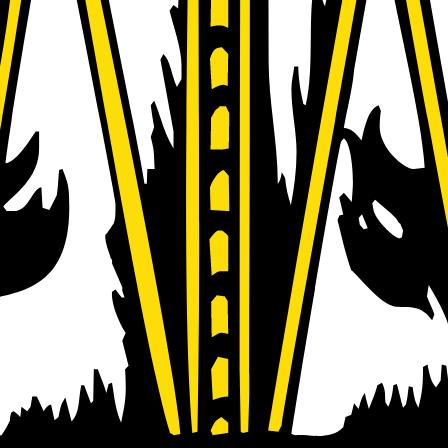
rmark verfügbar sind. Einen Überblick über bundesweite Förderstellen 
 Startups
ger als 2 Mio. € Umsatz
stitionen in die Modernisierung und Erweiterung sowie bei der Digital
enstleistungen, die Güter des täglichen Bedarfs für PrivatkundInnen 