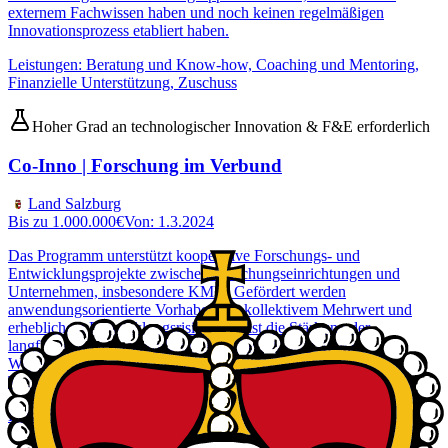
externem Fachwissen haben und noch keinen regelmäßigen
Innovationsprozess etabliert haben.
Leistungen
:
Beratung und Know-how, Coaching und Mentoring,
Finanzielle Unterstützung, Zuschuss
Hoher Grad an technologischer Innovation & F&E erforderlich
Co-Inno | Forschung im Verbund
Land Salzburg
Bis zu
1.000.000
€
Von:
1.3.2024
Das Programm unterstützt kooperative Forschungs- und
Entwicklungsprojekte zwischen Forschungseinrichtungen und
Unternehmen, insbesondere KMU. Gefördert werden
anwendungsorientierte Vorhaben mit kollektivem Mehrwert und
erheblichem Entwicklungsrisiko. Ziel ist die Stärkung der
langfristigen Netzwerkbildung zwischen Wirtschaft und
Wissenschaft zur Entwicklung innovativer Verfahren und
Technologien.
Leistungen
:
Finanzielle Unterstützung, Zuschuss