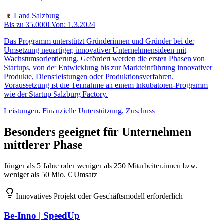
Land Salzburg
Bis zu
35.000
€
Von:
1.3.2024
Das Programm unterstützt Gründerinnen und Gründer bei der
Umsetzung neuartiger, innovativer Unternehmensideen mit
Wachstumsorientierung. Gefördert werden die ersten Phasen von
Startups, von der Entwicklung bis zur Markteinführung innovativer
Produkte, Dienstleistungen oder Produktionsverfahren.
Voraussetzung ist die Teilnahme an einem Inkubatoren-Programm
wie der Startup Salzburg Factory.
Leistungen
:
Finanzielle Unterstützung, Zuschuss
Besonders geeignet für Unternehmen
mittlerer Phase
Jünger als 5 Jahre oder weniger als 250 Mitarbeiter:innen bzw.
weniger als 50 Mio. € Umsatz
Innovatives Projekt oder Geschäftsmodell erforderlich
Be-Inno | SpeedUp