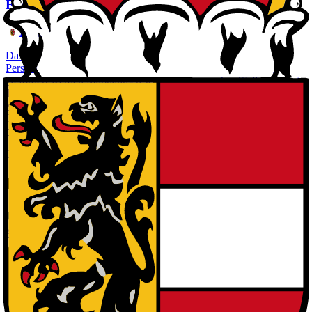
Forscher:in im Fokus
Land Salzburg
Das Programm unterstützt den Auf- und Ausbau von
Personalkapazitäten bei Salzburger Forschungseinrichtungen.
Gefördert werden Maßnahmen wie Juniorresearcher-Stellen, Smart-
Talents, Doktoratskollegs und Forschungsstiftungsprofessuren.
Zielgruppe sind Hochschulen und außeruniversitäre
Forschungseinrichtungen. Da sich das Programm in Ausarbeitung
befindet, sind weitere Details nicht bekannt.
Leistungen
:
Finanzielle Unterstützung, Zuschuss
Bundesweite Förderstellen
Arbeitsmarktservice Österreich
AWS - Austria Wirtschaftsservice