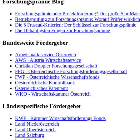
Forschungsprämie Blog
Forschungsprämie oder Projektförderung? Der große StartMatc
Betriebsprüfung zur Forschungsprämie: Worauf Prüfer wirklich
Die 5 Frascati-Kriterien: Der Schlüssel zur Forschungsprämie
Die 10 häufigsten Fragen zur Forschungsprämie
Bundesweite Fördergeber
Arbeitsmarktservice Österreich
AWS - Austria Wirtschaftsservice
Christian Doppler Forschungsgesellschaft
FFG - Österreichische Forschungs­förderungs­gesellschaft
FWF - Österreichische Wissenschaftsfonds
Oesterreichische Kontrollbank
Österreichisches Patentamt
WKO - Wirtschaftskammer Österreich
Länderspezifische Fördergeber
KWF - Kärntner Wirtschaftsförderungs Fonds
Land Niederösterreich
Land Oberösterreich
Land Salzburg