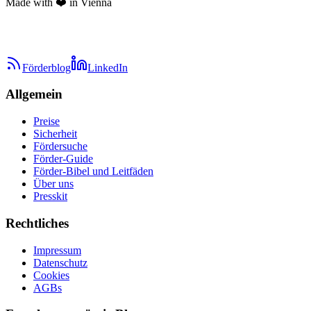
Made with ❤️ in Vienna
Förderblog
LinkedIn
Allgemein
Preise
Sicherheit
Fördersuche
Förder-Guide
Förder-Bibel und Leitfäden
Über uns
Presskit
Rechtliches
Impressum
Datenschutz
Cookies
AGBs