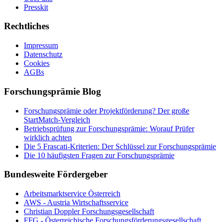
Presskit
Rechtliches
Impressum
Datenschutz
Cookies
AGBs
Forschungsprämie Blog
Forschungsprämie oder Projektförderung? Der große
StartMatch-Vergleich
Betriebsprüfung zur Forschungsprämie: Worauf Prüfer
wirklich achten
Die 5 Frascati-Kriterien: Der Schlüssel zur Forschungsprämie
Die 10 häufigsten Fragen zur Forschungsprämie
Bundesweite Fördergeber
Arbeitsmarktservice Österreich
AWS - Austria Wirtschaftsservice
Christian Doppler Forschungsgesellschaft
FFG - Österreichische Forschungs­förderungs­gesellschaft