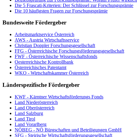
Die 5 Frascati-Kriterien: Der Schlüssel zur Forschungsprämie
Die 10 häufigsten Fragen zur Forschungsprämie
Bundesweite Fördergeber
Arbeitsmarktservice Österreich
AWS - Austria Wirtschaftsservice
Christian Doppler Forschungsgesellschaft
FFG - Österreichische Forschungs­förderungs­gesellschaft
FWF - Österreichische Wissenschaftsfonds
Oesterreichische Kontrollbank
Österreichisches Patentamt
WKO - Wirtschaftskammer Österreich
Länderspezifische Fördergeber
KWF - Kärntner Wirtschaftsförderungs Fonds
Land Niederösterreich
Land Oberösterreich
Land Salzburg
Land Tirol
Land Vorarlberg
NÖBEG - NÖ Bürgschaften und Beteiligungen GmbH
SFG - Steirische Wirtschaftsförderungsgesellschaft