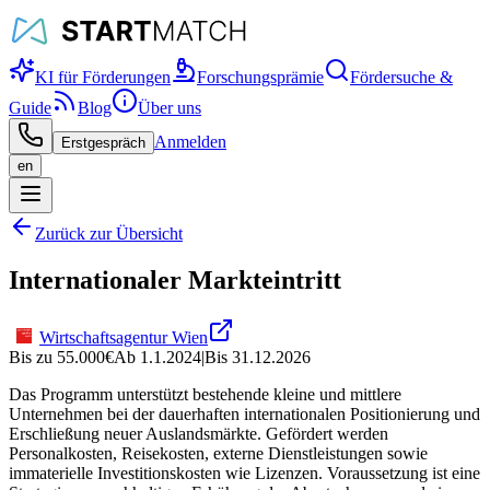
KI für Förderungen
Forschungsprämie
Fördersuche &
Guide
Blog
Über uns
Anmelden
Erstgespräch
en
Zurück zur Übersicht
Internationaler Markteintritt
Wirtschaftsagentur Wien
Bis zu
55.000
€
Ab
1.1.2024
|
Bis
31.12.2026
Das Programm unterstützt bestehende kleine und mittlere
Unternehmen bei der dauerhaften internationalen Positionierung und
Erschließung neuer Auslandsmärkte. Gefördert werden
Personalkosten, Reisekosten, externe Dienstleistungen sowie
immaterielle Investitionskosten wie Lizenzen. Voraussetzung ist eine