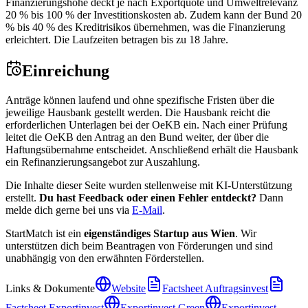
Finanzierungshöhe deckt je nach Exportquote und Umweltrelevanz
20 % bis 100 % der Investitionskosten ab. Zudem kann der Bund 20
% bis 40 % des Kreditrisikos übernehmen, was die Finanzierung
erleichtert. Die Laufzeiten betragen bis zu 18 Jahre.
Einreichung
Anträge können laufend und ohne spezifische Fristen über die
jeweilige Hausbank gestellt werden. Die Hausbank reicht die
erforderlichen Unterlagen bei der OeKB ein. Nach einer Prüfung
leitet die OeKB den Antrag an den Bund weiter, der über die
Haftungsübernahme entscheidet. Anschließend erhält die Hausbank
ein Refinanzierungsangebot zur Auszahlung.
Die Inhalte dieser Seite wurden stellenweise mit KI-Unterstützung
erstellt.
Du hast Feedback oder einen Fehler entdeckt?
Dann
melde dich gerne bei uns via
E-Mail
.
StartMatch ist ein
eigenständiges Startup aus Wien
. Wir
unterstützen dich beim Beantragen von Förderungen und sind
unabhängig von den erwähnten Förderstellen.
Links & Dokumente
Website
Factsheet Auftragsinvest
Factsheet Exportinvest
Exportinvest Green
Exportinvest