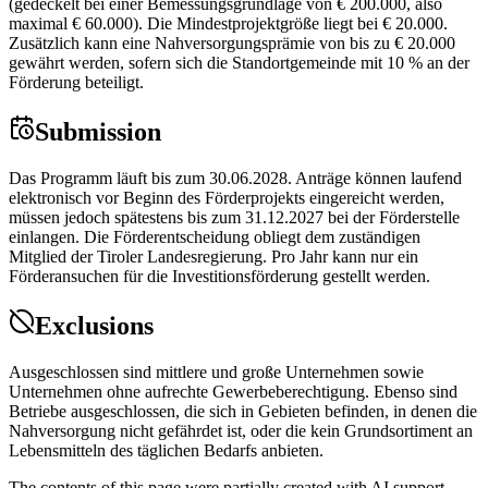
(gedeckelt bei einer Bemessungsgrundlage von € 200.000, also
maximal € 60.000). Die Mindestprojektgröße liegt bei € 20.000.
Zusätzlich kann eine Nahversorgungsprämie von bis zu € 20.000
gewährt werden, sofern sich die Standortgemeinde mit 10 % an der
Förderung beteiligt.
Submission
Das Programm läuft bis zum 30.06.2028. Anträge können laufend
elektronisch vor Beginn des Förderprojekts eingereicht werden,
müssen jedoch spätestens bis zum 31.12.2027 bei der Förderstelle
einlangen. Die Förderentscheidung obliegt dem zuständigen
Mitglied der Tiroler Landesregierung. Pro Jahr kann nur ein
Förderansuchen für die Investitionsförderung gestellt werden.
Exclusions
Ausgeschlossen sind mittlere und große Unternehmen sowie
Unternehmen ohne aufrechte Gewerbeberechtigung. Ebenso sind
Betriebe ausgeschlossen, die sich in Gebieten befinden, in denen die
Nahversorgung nicht gefährdet ist, oder die kein Grundsortiment an
Lebensmitteln des täglichen Bedarfs anbieten.
The contents of this page were partially created with AI support.