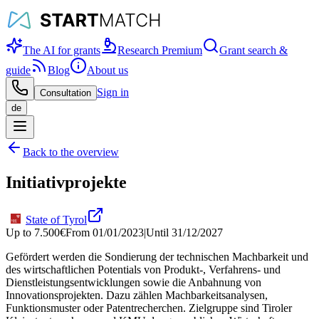
The AI for grants
Research Premium
Grant search &
guide
Blog
About us
Sign in
Consultation
de
Back to the overview
Initiativprojekte
State of Tyrol
Up to
7.500
€
From
01/01/2023
|
Until
31/12/2027
Gefördert werden die Sondierung der technischen Machbarkeit und
des wirtschaftlichen Potentials von Produkt-, Verfahrens- und
Dienstleistungsentwicklungen sowie die Anbahnung von
Innovationsprojekten. Dazu zählen Machbarkeitsanalysen,
Funktionsmuster oder Patentrecherchen. Zielgruppe sind Tiroler