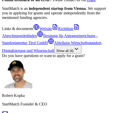
StartMatch is an
independent startup from Vienna
. We support
you in applying for grants and operate independently from the
mentioned funding agencies.
Links & documents
Website
Richtlinie
Abrechnungsleitfaden
Beratung für Antragseinreichung -
Standortagentur Tirol GmbH
Abteilung Wirtschaftsstandort,
Digitalisierung und Wissenschaft
Show all
(
4
)
Do you have questions or want to apply for a grant?
Robert Kopka
StartMatch Founder & CEO