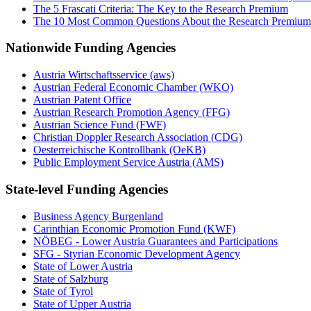
The 5 Frascati Criteria: The Key to the Research Premium
The 10 Most Common Questions About the Research Premium
Nationwide Funding Agencies
Austria Wirtschaftsservice (aws)
Austrian Federal Economic Chamber (WKO)
Austrian Patent Office
Austrian Research Promotion Agency (FFG)
Austrian Science Fund (FWF)
Christian Doppler Research Association (CDG)
Oesterreichische Kontrollbank (OeKB)
Public Employment Service Austria (AMS)
State-level Funding Agencies
Business Agency Burgenland
Carinthian Economic Promotion Fund (KWF)
NÖBEG - Lower Austria Guarantees and Participations
SFG - Styrian Economic Development Agency
State of Lower Austria
State of Salzburg
State of Tyrol
State of Upper Austria