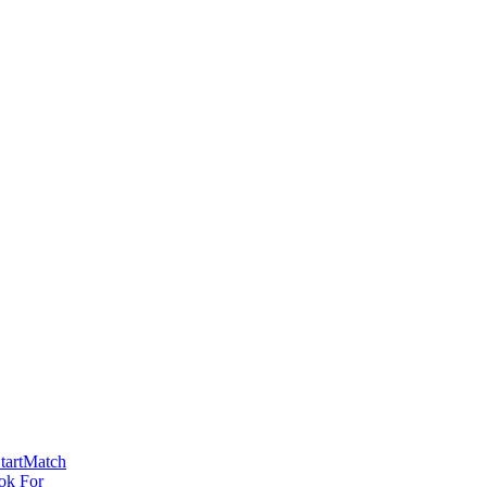
tartMatch
ok For