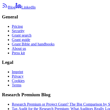
Blog
LinkedIn
General
Pricing
Security
Grant search
Grant guide
Grant Bible and handbooks
About us
Press kit
Legal
Imprint
Privacy
Cookies
Terms
Research Premium Blog
Research Premium or Project Grant? The Big Comparison by S
Tax Audit for the Research Premium: What Auditors Really Lo