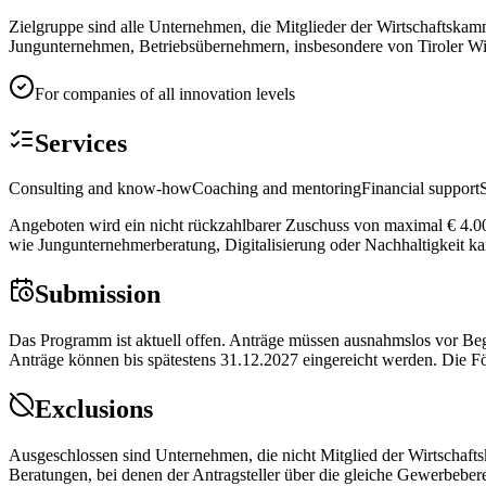
Zielgruppe sind alle Unternehmen, die Mitglieder der Wirtschaftska
Jungunternehmen, Betriebsübernehmern, insbesondere von Tiroler Wir
For companies of all innovation levels
Services
Consulting and know-how
Coaching and mentoring
Financial support
Angeboten wird ein nicht rückzahlbarer Zuschuss von maximal € 4.00
wie Jungunternehmerberatung, Digitalisierung oder Nachhaltigkeit k
Submission
Das Programm ist aktuell offen. Anträge müssen ausnahmslos vor Begi
Anträge können bis spätestens 31.12.2027 eingereicht werden. Die F
Exclusions
Ausgeschlossen sind Unternehmen, die nicht Mitglied der Wirtschaft
Beratungen, bei denen der Antragsteller über die gleiche Gewerbebe