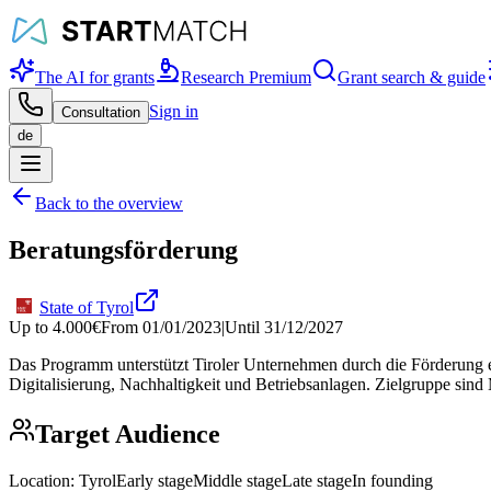
The AI for grants
Research Premium
Grant search & guide
Sign in
Consultation
de
Back to the overview
Beratungsförderung
State of Tyrol
Up to
4.000
€
From
01/01/2023
|
Until
31/12/2027
Das Programm unterstützt Tiroler Unternehmen durch die Förderung 
Digitalisierung, Nachhaltigkeit und Betriebsanlagen. Zielgruppe sin
Target Audience
Location:
Tyrol
Early stage
Middle stage
Late stage
In founding